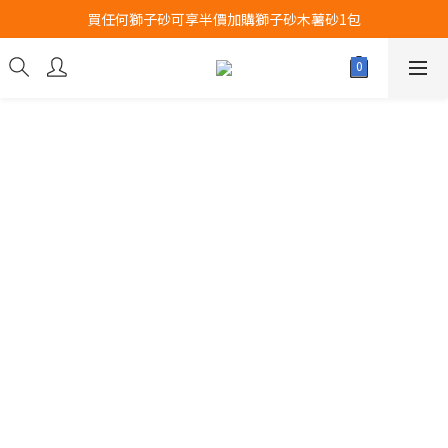
買任何獅子砂可享半價加購獅子砂木薯砂1包
Airbuggy 全線現貨8折！立即點擊火速搶購
Airbuggy 全線現貨8折！立即點擊火速搶購