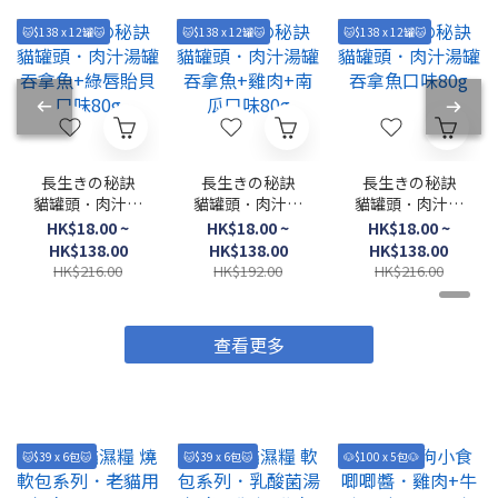
🐱$138 x 12罐🐱
🐱$138 x 12罐🐱
🐱$138 x 12罐🐱
長生きの秘訣
長生きの秘訣
長生きの秘訣
貓罐頭．肉汁湯
貓罐頭．肉汁湯
貓罐頭．肉汁湯
罐 吞拿魚+綠唇
罐 吞拿魚+雞肉
罐 吞拿魚口味
HK$18.00 ~
HK$18.00 ~
HK$18.00 ~
貽貝口味80g
+南瓜口味80g
80g
HK$138.00
HK$138.00
HK$138.00
HK$216.00
HK$192.00
HK$216.00
查看更多
🐱$39 x 6包🐱
🐱$39 x 6包🐱
🐶$100 x 5包🐶