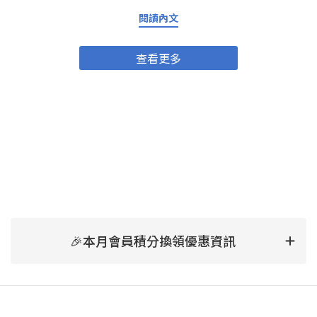
講一下 NMN係乜嘢？NMN網上有好詳細嘅解說，不過要簡單啲講
NMN補充就係幫助身體增加NAD+水平，提昇能量、抗氧化、加速新
閱讀內文
陳代謝同免疫力提升。唔單止人類，係動物身上都有正面效果。
NMN研究喺近十年好受注目，亦有唔少科學文獻支持佢嘅效益。
NMN對寵物的好處——由內到外全面提升毛孩健康狀態抗衰老、保持
查看更多
活力 隨年齡增長，貓狗身體機能會慢慢退化。NMN可以維持細胞能
量，促進新陳代謝，幫毛孩保持好嘅精神狀態，減慢老化症狀。增
強免疫力 有效提昇免疫系統，減少容易感冒、皮膚病、長期炎症嘅
可能。有助修復細胞、促進康復 動物比起人類更容易受傷或感染。
NMN有助DNA修復細胞，幫助傷口癒合、術後康復快啲(最好食前問
醫生建議)。支持關節、肌肉同整體活動力 尤其年紀大嘅貓狗，易有
關節炎、活動力減弱。NMN同AKANE貓狗NMN產品入面嘅葡萄糖胺
有助加強關節靈活，減輕痛楚、令佢哋走動自如，更加有活力。點
擊購買「AKANE」NMN健康補助食品 貓狗合用提升皮膚毛髮健康
改善皮膚質素及毛髮生長，毛孩嘅毛會更有光澤、摸落去更滑身。
點解要揀「AKANE」NMN健康補助食品？產品成份解構市面上補充
劑咁多，AKANE貓狗NMN有咩突圍之處？除咗NMN主打成份，仲有
以下亮點：乳酸菌 乳酸菌幫助消化、提升腸道健康，減少敏感、肚
痾等腸胃問題。葡萄糖胺（蝦蟹來源） 強化關節健康，同時減低炎
🎉本月會員積分換領優惠資訊
症。多種維他命B群（B1、B2、B6、B12）、維他命C 支持能量新
陳代謝、提升免疫力。鰹魚精華、磷蝦精華 及糊精、環糊精、結晶
纖維素 提供高質蛋白質、重要微量元素，維持肌肉、身體強壯。 餵
食方法簡易貼心，大小寵物都啱用建議根據重量食用：5公斤以下：
每日1粒 5~15公斤：每日2粒 15公斤以上：每日3粒 可分做一次或多
次餵食 可以將膠囊打開，之後將膠囊入面嘅粉末加入去糧食到一齊