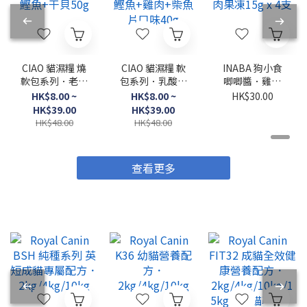
CIAO 貓濕糧 燒
CIAO 貓濕糧 軟
INABA 狗小食
軟包系列．老貓
包系列．乳酸菌
唧唧醬．雞肉
用 鰹魚+干貝
湯 鰹魚+雞肉
+牛肉果凍15g
HK$8.00 ~
HK$8.00 ~
HK$30.00
50g
+柴魚片口味
x 4支
HK$39.00
HK$39.00
40g
HK$48.00
HK$48.00
查看更多