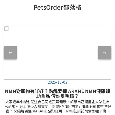
PetsOrder部落格
2025-12-03
NMN對寵物有咩好？點解要揀 AKANE NMN健康補
助食品 俾你隻毛孩？
大家近年愈嚟愈關注自己同毛孩嘅健康，都想自己嘅屋企人陪住自
己耐啲。 網上唔少人都會問，到底NMN係咩嚟？NMN對寵物有咩好
處？ 又點解要選擇AKANE 貓狗合用．NMN健康補助食品呢？簡單