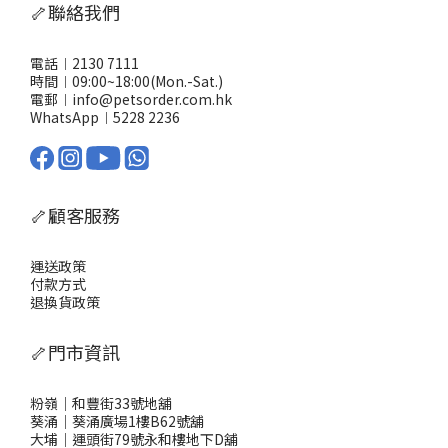
食，比較細隻或者唔咬得膠囊嘅毛孩更易接受。熱烈推薦：點解要
🦴聯絡我們
優先選用AKANE NMN健康補助食品？有NMN、益生菌、葡萄糖胺
及多種維他命，照顧毛孩全方位健康 日本製造品質有保證 對老年毛
孩更見效果：活動力提升、毛髮更靚、水腫、關節僵硬等症狀減輕
電話︱2130 7111
要寵物每日活力充沛、健康有保障，AKANE貓狗合用NMN健康補助
時間︱09:00~18:00(Mon.-Sat.)
食品 係主人嘅最佳選擇！由內到外提升毛孩質素，幫你守護佢哋每
電郵︱info@petsorder.com.hk
一日。
WhatsApp︱
5228 2236
🦴顧客服務
運送政策
付款方式
退換貨政策
🦴門市資訊
粉嶺｜和豐街33號地舖
葵涌｜葵涌廣場1樓B62號舖
大埔｜運頭街79號永和樓地下D舖