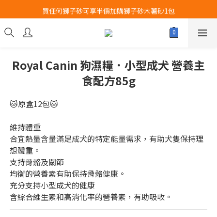
買任何獅子砂可享半價加購獅子砂木薯砂1包
Airbuggy 全線現貨8折！立即點擊火速搶購
Airbuggy 全線現貨8折！立即點擊火速搶購
Royal Canin 狗濕糧．小型成犬 營養主
食配方85g
🐱原盒12包🐱
維持體重
合宜熱量含量滿足成犬的特定能量需求，有助犬隻保持理
想體重。
支持骨骼及關節
均衡的營養素有助保持骨骼健康。
充分支持小型成犬的健康
含綜合維生素和高消化率的營養素，有助吸收。