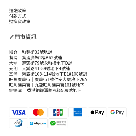
運送政策
付款方式
退換貨政策
🦴門市資訊
粉嶺｜和豐街33號地舖
葵涌｜葵涌廣場1樓B62號舖
大埔｜運頭街79號永和樓地下D舖
元朗｜大棠路41-59號地下4號舖
荃灣｜海霸街108-114號地下E1#108號舖
旺角廣華街｜廣華街1號仁安大廈地下26A
旺角通菜街｜九龍旺角通菜街161號地下
銅鑼灣
｜
香港銅鑼灣駱克道509號地下