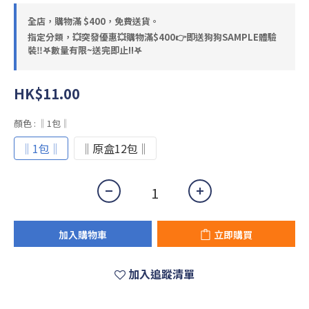
全店，購物滿 $400，免費送貨。
指定分類，💥突發優惠💥購物滿$400👉即送狗狗SAMPLE體驗
裝‼️𖤐數量有限~送完即止!!𖤐
HK$11.00
顏色
: ‖1包‖
‖1包‖
‖原盒12包‖
加入購物車
立即購買
加入追蹤清單