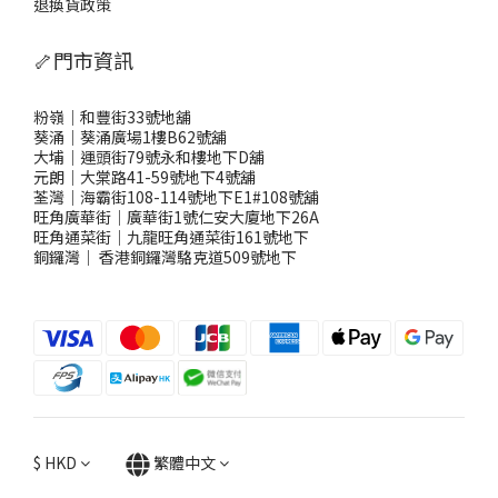
退換貨政策
🦴門市資訊
粉嶺｜和豐街33號地舖
葵涌｜葵涌廣場1樓B62號舖
大埔｜運頭街79號永和樓地下D舖
元朗｜大棠路41-59號地下4號舖
荃灣｜海霸街108-114號地下E1#108號舖
旺角廣華街｜廣華街1號仁安大廈地下26A
旺角通菜街｜九龍旺角通菜街161號地下
銅鑼灣
｜
香港銅鑼灣駱克道509號地下
$
HKD
繁體中文