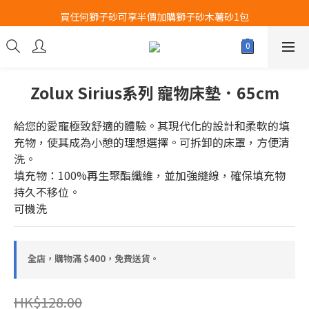
Airbuggy 全線現貨8折！立即點擊火速搶購
買任何獅子砂可享半價加購獅子砂木薯砂1包
Airbuggy 全線現貨8折！立即點擊火速搶購
Zolux Sirius系列 寵物床墊．65cm
給您的愛寵極致舒適的體驗。其現代化的設計和柔軟的填
充物，使其成為小憩的理想選擇。可拆卸的床罩，方便清
洗。
填充物：100%再生聚酯纖維，並加強縫線，確保填充物
持久不移位。
可機洗
全店，購物滿 $400，免費送貨。
HK$128.00