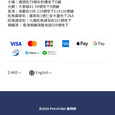
大埔｜運頭街79號永和樓地下D舖
元朗｜大棠路41-59號地下4號舖
荃灣｜海霸街108-114號地下E1#108號舖
旺角廣華街｜廣華街1號仁安大廈地下26A
旺角通菜街｜九龍旺角通菜街161號地下
銅鑼灣
｜
香港銅鑼灣駱克道509號地下
$
HKD
English
©2026 PetsOrder 寵物網