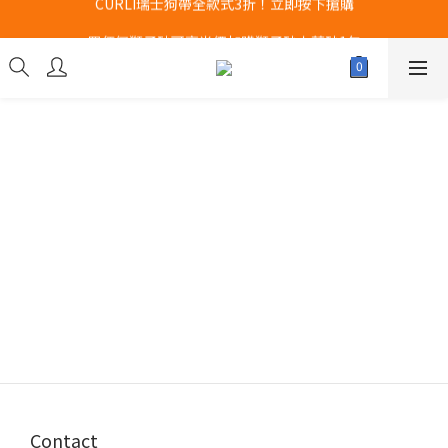
CURLI瑞士狗帶全款式3折！立即按下搶購
Airbuggy 全線現貨8折！立即點擊火速搶購
買任何獅子砂可享半價加購獅子砂木薯砂1包
Airbuggy 全線現貨8折！立即點擊火速搶購
Contact