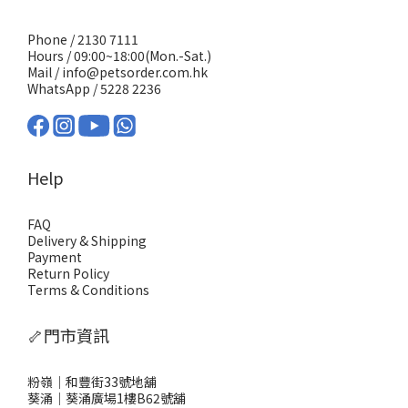
Phone / 2130 7111
Hours / 09:00~18:00(Mon.-Sat.)
Mail / info@petsorder.com.hk
WhatsApp /
5228 2236
Help
FAQ
Delivery & Shipping
Payment
Return Policy
Terms & Conditions
🦴門市資訊
粉嶺｜和豐街33號地舖
葵涌｜葵涌廣場1樓B62號舖