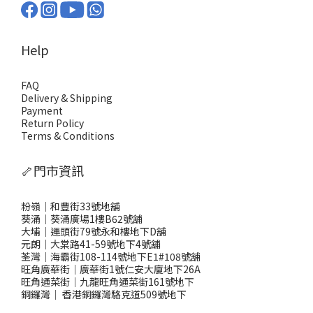
Help
FAQ
Delivery & Shipping
Payment
Return Policy
Terms & Conditions
🦴門市資訊
粉嶺｜和豐街33號地舖
葵涌｜葵涌廣場1樓B62號舖
大埔｜運頭街79號永和樓地下D舖
元朗｜大棠路41-59號地下4號舖
荃灣｜海霸街108-114號地下E1#108號舖
旺角廣華街｜廣華街1號仁安大廈地下26A
旺角通菜街｜九龍旺角通菜街161號地下
銅鑼灣
｜
香港銅鑼灣駱克道509號地下