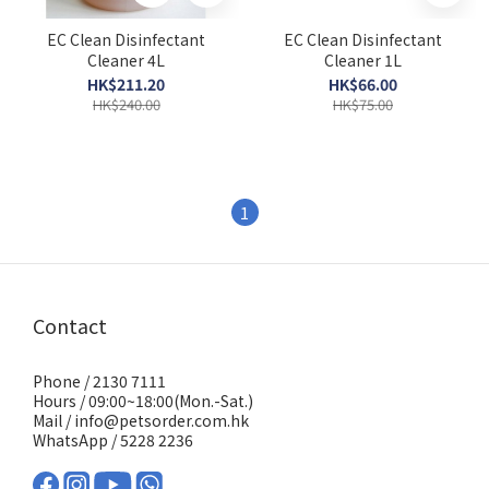
EC Clean Disinfectant
EC Clean Disinfectant
Cleaner 4L
Cleaner 1L
HK$211.20
HK$66.00
HK$240.00
HK$75.00
1
Contact
Phone / 2130 7111
Hours / 09:00~18:00(Mon.-Sat.)
Mail / info@petsorder.com.hk
WhatsApp /
5228 2236