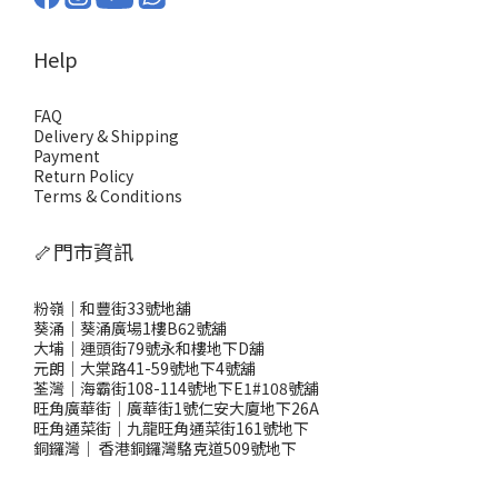
Help
FAQ
Delivery & Shipping
Payment
Return Policy
Terms & Conditions
🦴門市資訊
粉嶺｜和豐街33號地舖
葵涌｜葵涌廣場1樓B62號舖
大埔｜運頭街79號永和樓地下D舖
元朗｜大棠路41-59號地下4號舖
荃灣｜海霸街108-114號地下E1#108號舖
旺角廣華街｜廣華街1號仁安大廈地下26A
旺角通菜街｜九龍旺角通菜街161號地下
銅鑼灣
｜
香港銅鑼灣駱克道509號地下