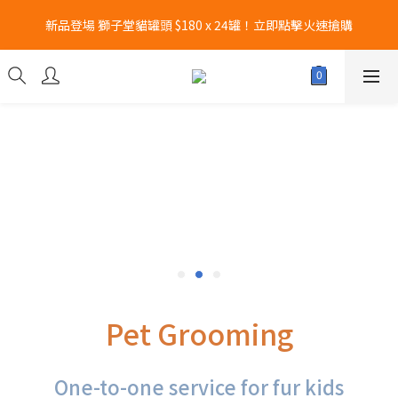
新品登場 獅子堂貓罐頭 $180 x 24罐！立即點擊火速搶購
新品登場 獅子堂貓罐頭 $180 x 24罐！立即點擊火速搶購
CURLI瑞士狗帶全款式3折！立即按下搶購
凡購買Hill's 任何乾糧/濕糧6罐以上👉即送Hill's 食物碗 x 1個!! 𖤐
數量有限~送完即止!! 
新品登場 獅子堂貓罐頭 $180 x 24罐！立即點擊火速搶購
Pet Grooming
One-to-one service for fur kids