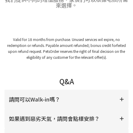
來選擇。
Valid for 18 months from purchase. Unused services wil expire, no
redemption or refunds. Payable amount refunded; bonus credit forfeited
upon refund request. PetsOrder reserves the right of final decision on the
eligibility of any customer for the relevant offer(s).
Q&A
請問可以Walk-in嗎？
如果遇到惡劣天氣，請問會點樣安排？