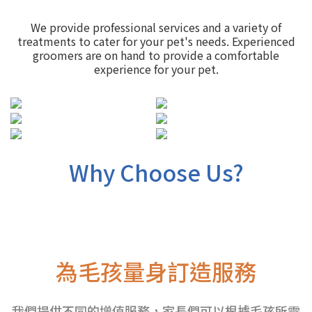
We provide professional services and a variety of
treatments to cater for your pet's needs. Experienced
groomers are on hand to provide a comfortable
experience for your pet.
Why Choose Us?
為毛孩量身訂造服務
我們提供不同的增值服務，家長們可以根據毛孩所需