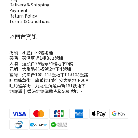
Delivery & Shipping
Payment
Return Policy
Terms & Conditions
🦴門市資訊
粉嶺｜和豐街33號地舖
葵涌｜葵涌廣場1樓B62號舖
大埔｜運頭街79號永和樓地下D舖
元朗｜大棠路41-59號地下4號舖
荃灣｜海霸街108-114號地下E1#108號舖
旺角廣華街｜廣華街1號仁安大廈地下26A
旺角通菜街｜九龍旺角通菜街161號地下
銅鑼灣
｜
香港銅鑼灣駱克道509號地下