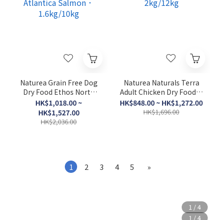
Naturea Grain Free Dog
Naturea Naturals Terra
Dry Food Ethos North
Adult Chicken Dry Food．
Atlantica Salmon．
2kg/12kg
HK$1,018.00 ~
HK$848.00 ~ HK$1,272.00
1.6kg/10kg
HK$1,696.00
HK$1,527.00
HK$2,036.00
1
2
3
4
5
»