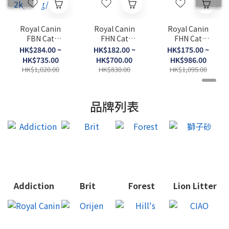
Royal Canin
Royal Canin
Royal Canin
FBN Cat
FHN Cat
FHN Cat
British
Kitten K36．
FIT32．2kg/
HK$284.00 ~
HK$182.00 ~
HK$175.00 ~
Shorthair Sh
2kg/4kg/10kg
4kg/10kg/15k
HK$735.00
HK$700.00
HK$986.00
Adult BSH．
g
HK$1,020.00
HK$830.00
HK$1,095.00
2kg/4kg/10kg
品牌列表
Addiction
Brit
Forest
Lion Litter