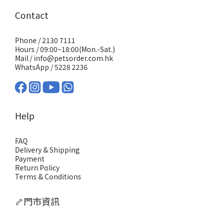
次餵食 可以將膠囊打開，之後將膠囊入面嘅粉末加入去糧食到一齊
食，比較細隻或者唔咬得膠囊嘅毛孩更易接受。熱烈推薦：點解要
Contact
優先選用AKANE NMN健康補助食品？有NMN、益生菌、葡萄糖胺
及多種維他命，照顧毛孩全方位健康 日本製造品質有保證 對老年毛
孩更見效果：活動力提升、毛髮更靚、水腫、關節僵硬等症狀減輕
Phone / 2130 7111
要寵物每日活力充沛、健康有保障，AKANE貓狗合用NMN健康補助
Hours / 09:00~18:00(Mon.-Sat.)
食品 係主人嘅最佳選擇！由內到外提升毛孩質素，幫你守護佢哋每
Mail / info@petsorder.com.hk
一日。
WhatsApp /
5228 2236
Help
FAQ
Delivery & Shipping
Payment
Return Policy
Terms & Conditions
🦴門市資訊