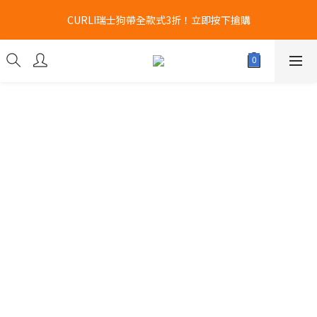
新品登場 獅子堂貓罐頭 $180 x 24罐！立即點擊火速搶購
CURLI瑞士狗帶全款式3折！立即按下搶購
凡購買Hill's 任何乾糧/濕糧6罐以上👉即送Hill's 食物碗 x 1個!! 𖤐
數量有限~送完即止!! 
新品登場 獅子堂貓罐頭 $180 x 24罐！立即點擊火速搶購