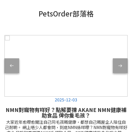
PetsOrder部落格
2025-12-03
NMN對寵物有咩好？點解要揀 AKANE NMN健康補
助食品 俾你隻毛孩？
大家近年愈嚟愈關注自己同毛孩嘅健康，都想自己嘅屋企人陪住自
己耐啲。 網上唔少人都會問，到底NMN係咩嚟？NMN對寵物有咩好