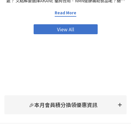
處？ 又點解要選擇AKANE 貓狗合用．NMN健康補助食品呢？簡單
講一下 NMN係乜嘢？NMN網上有好詳細嘅解說，不過要簡單啲講
NMN補充就係幫助身體增加NAD+水平，提昇能量、抗氧化、加速新
Read More
陳代謝同免疫力提升。唔單止人類，係動物身上都有正面效果。
NMN研究喺近十年好受注目，亦有唔少科學文獻支持佢嘅效益。
NMN對寵物的好處——由內到外全面提升毛孩健康狀態抗衰老、保持
View All
活力 隨年齡增長，貓狗身體機能會慢慢退化。NMN可以維持細胞能
量，促進新陳代謝，幫毛孩保持好嘅精神狀態，減慢老化症狀。增
強免疫力 有效提昇免疫系統，減少容易感冒、皮膚病、長期炎症嘅
可能。有助修復細胞、促進康復 動物比起人類更容易受傷或感染。
NMN有助DNA修復細胞，幫助傷口癒合、術後康復快啲(最好食前問
醫生建議)。支持關節、肌肉同整體活動力 尤其年紀大嘅貓狗，易有
關節炎、活動力減弱。NMN同AKANE貓狗NMN產品入面嘅葡萄糖胺
有助加強關節靈活，減輕痛楚、令佢哋走動自如，更加有活力。點
擊購買「AKANE」NMN健康補助食品 貓狗合用提升皮膚毛髮健康
改善皮膚質素及毛髮生長，毛孩嘅毛會更有光澤、摸落去更滑身。
點解要揀「AKANE」NMN健康補助食品？產品成份解構市面上補充
劑咁多，AKANE貓狗NMN有咩突圍之處？除咗NMN主打成份，仲有
以下亮點：乳酸菌 乳酸菌幫助消化、提升腸道健康，減少敏感、肚
痾等腸胃問題。葡萄糖胺（蝦蟹來源） 強化關節健康，同時減低炎
🎉本月會員積分換領優惠資訊
症。多種維他命B群（B1、B2、B6、B12）、維他命C 支持能量新
陳代謝、提升免疫力。鰹魚精華、磷蝦精華 及糊精、環糊精、結晶
纖維素 提供高質蛋白質、重要微量元素，維持肌肉、身體強壯。 餵
食方法簡易貼心，大小寵物都啱用建議根據重量食用：5公斤以下：
每日1粒 5~15公斤：每日2粒 15公斤以上：每日3粒 可分做一次或多