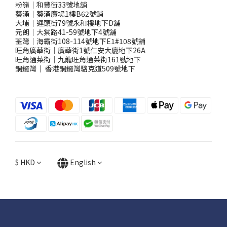
粉嶺｜和豐街33號地舖
葵涌｜葵涌廣場1樓B62號舖
大埔｜運頭街79號永和樓地下D舖
元朗｜大棠路41-59號地下4號舖
荃灣｜海霸街108-114號地下E1#108號舖
旺角廣華街｜廣華街1號仁安大廈地下26A
旺角通菜街｜九龍旺角通菜街161號地下
銅鑼灣
｜
香港銅鑼灣駱克道509號地下
$
HKD
English