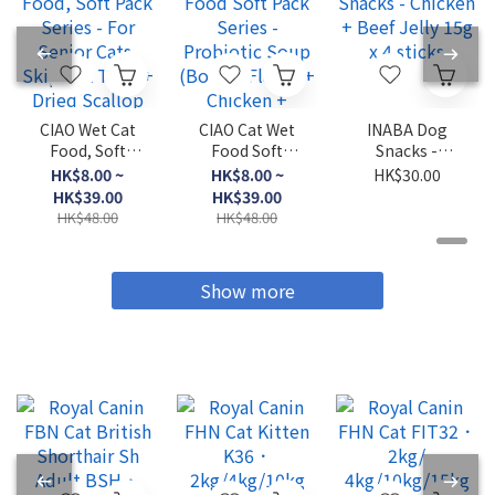
CIAO Wet Cat
CIAO Cat Wet
INABA Dog
Food, Soft
Food Soft
Snacks -
Pack Series -
Pack Series -
Chicken +
HK$8.00 ~
HK$8.00 ~
HK$30.00
For Senior
Probiotic
Beef Jelly 15g
HK$39.00
HK$39.00
Cats, Skipjack
Soup (Bonito
x 4 sticks
HK$48.00
HK$48.00
Tuna + Dried
Flakes +
Scallop 50g
Chicken +
Bonito Flakes
Show more
Flavor) 40g