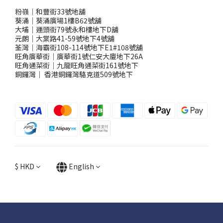
粉嶺｜和豐街33號地舖
葵涌｜葵涌廣場1樓B62號舖
大埔｜運頭街79號永和樓地下D舖
元朗｜大棠路41-59號地下4號舖
荃灣｜海霸街108-114號地下E1#108號舖
旺角廣華街｜廣華街1號仁安大廈地下26A
旺角通菜街｜九龍旺角通菜街161號地下
銅鑼灣
｜
香港銅鑼灣駱克道509號地下
$
HKD
English