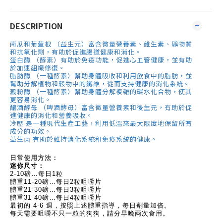
DESCRIPTION
南瓜和菊苣根
（益生元）富含微量營養素、維生素、礦物質
和抗氧化劑，有助於促進腸道健康和消化。
蛋白酶
（酵素）有助於免疫功能，促進心血管健康，並有助
於加速組織修復。
脂肪酶
（一種酵素）幫助身體吸收和利用飲食中的脂肪，並
幫助分解植物和穀物中的纖維，從而支持健康的消化系統。
澱粉酶
（一種酵素）幫助身體分解複雜的碳水化合物，使其
更容易消化。
釀酒酵母
（啤酒酵母）富含微量營養素和後生元，有助於促
進健康的消化和營養吸收。
冷壓
是一種現代生產工藝，利用低溫來最大限度地保留所有
成分的功效。
益生菌
有助於維持消化系統和免疫系統的健康。
日常使用方法：
迷你尺寸：
2-10磅…每日1粒
體重11-20磅…每日2粒咀嚼片
體重21-30磅…每日3粒咀嚼片
體重31-40磅…每日4粒咀嚼片
最初的 4-6 週，按照上述體重指導，每日劑量加倍。
每天需要咀嚼不只一粒的狗狗，請分早晚兩次食用。