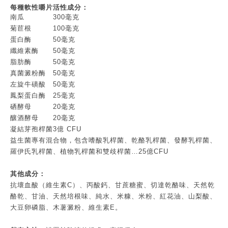
每種軟性嚼片活性成分：
南瓜
300毫克
菊苣根
100毫克
蛋白酶
50毫克
纖維素酶
50毫克
脂肪酶
50毫克
真菌澱粉酶
50毫克
左旋牛磺酸
50毫克
鳳梨蛋白酶
25毫克
硒酵母
20毫克
釀酒酵母
20毫克
凝結芽孢桿菌
3億 CFU
益生菌專有混合物，包含嗜酸乳桿菌、乾酪乳桿菌、發酵乳桿菌、
羅伊氏乳桿菌、植物乳桿菌和雙歧桿菌…25億CFU
其他成分：
抗壞血酸（維生素C）、丙酸鈣、甘蔗糖蜜、切達乾酪味、天然乾
酪乾、甘油、天然培根味、純水、米糠、米粉、紅花油、山梨酸、
大豆卵磷脂、木薯澱粉、維生素E。