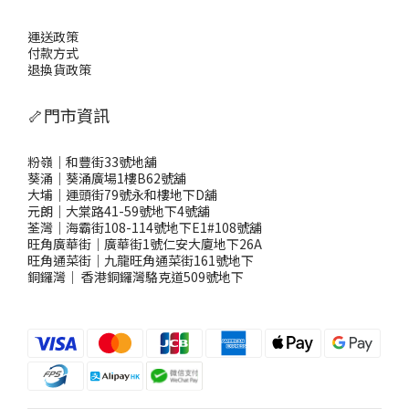
運送政策
付款方式
退換貨政策
🦴門市資訊
粉嶺｜和豐街33號地舖
葵涌｜葵涌廣場1樓B62號舖
大埔｜運頭街79號永和樓地下D舖
元朗｜大棠路41-59號地下4號舖
荃灣｜海霸街108-114號地下E1#108號舖
旺角廣華街｜廣華街1號仁安大廈地下26A
旺角通菜街｜九龍旺角通菜街161號地下
銅鑼灣
｜
香港銅鑼灣駱克道509號地下