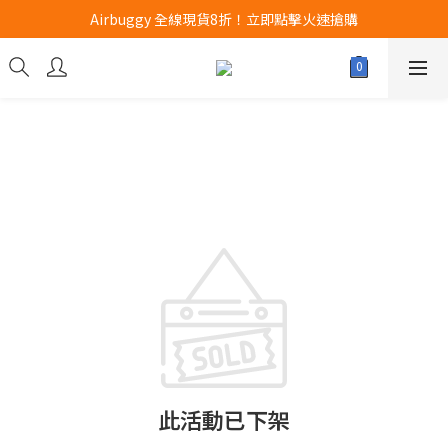
Airbuggy 全線現貨8折！立即點擊火速搶購
Airbuggy 全線現貨8折！立即點擊火速搶購
CURLI瑞士狗帶全款式3折！立即按下搶購
買任何獅子砂可享半價加購獅子砂木薯砂1包
Airbuggy 全線現貨8折！立即點擊火速搶購
此活動已下架