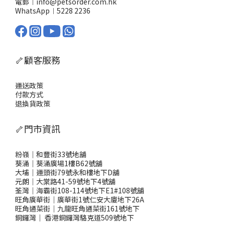
電郵︱info@petsorder.com.hk
WhatsApp︱
5228 2236
🦴顧客服務
運送政策
付款方式
退換貨政策
🦴門市資訊
粉嶺｜和豐街33號地舖
葵涌｜葵涌廣場1樓B62號舖
大埔｜運頭街79號永和樓地下D舖
元朗｜大棠路41-59號地下4號舖
荃灣｜海霸街108-114號地下E1#108號舖
旺角廣華街｜廣華街1號仁安大廈地下26A
旺角通菜街｜九龍旺角通菜街161號地下
銅鑼灣
｜
香港銅鑼灣駱克道509號地下