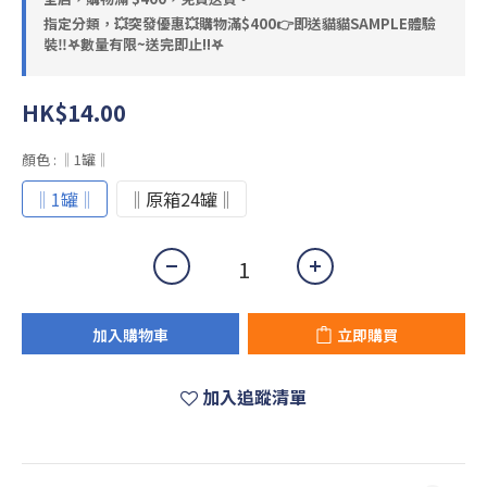
指定分類，💥突發優惠💥購物滿$400👉即送貓貓SAMPLE體驗
裝‼️𖤐數量有限~送完即止!!𖤐
HK$14.00
顏色
: ‖1罐‖
‖1罐‖
‖原箱24罐‖
加入購物車
立即購買
加入追蹤清單