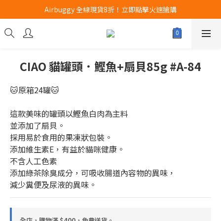
Airbuggy 全線現貨8折！立即點擊火速搶購
Airbuggy 全線現貨8折！立即點擊火速搶購
CURLI瑞士狗帶全款式3折！立即按下搶購
買任何獅子砂可享半價加購獅子砂木薯砂1包
Airbuggy 全線現貨8折！立即點擊火速搶購
CIAO 貓罐頭．鰹魚+扇貝85g #A-84
🐱原箱24罐🐱
這款美味的罐頭以鰹魚白肉為主料
並添加了扇貝。
採用易於食用的果凍狀包裝。
添加維生素E，有益於貓咪健康。
不含人工色素
添加綠茶除臭成分，可吸收腸道內容物的異味，
減少糞便及尿液的異味。
全店，購物滿 $400，免費送貨。