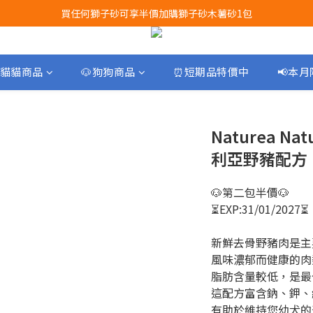
買任何獅子砂可享半價加購獅子砂木薯砂1包
Airbuggy 全線現貨8折！立即點擊火速搶購
Airbuggy 全線現貨8折！立即點擊火速搶購
貓貓商品
🐶狗狗商品
⏰短期品特價中
📢本
Naturea Na
利亞野豬配方．2k
🐶第二包半價🐶
⏳EXP:31/01/2027⏳
新鮮去骨野豬肉是主
風味濃郁而健康的肉
脂肪含量較低，是最
這配方富含鈉、鉀、維生
有助於維持您幼犬的