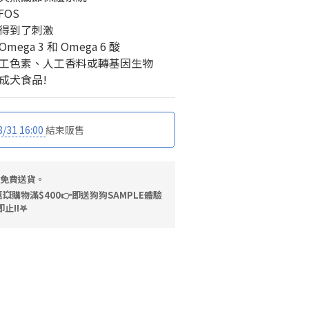
FOS
得到了刺激
ga 3 和 Omega 6 酸
工色素、人工香料或轉基因生物
成犬食品!
8/31 16:00
結束販售
，免費送貨。
💥購物滿$400👉即送狗狗SAMPLE體驗
止!!𖤐