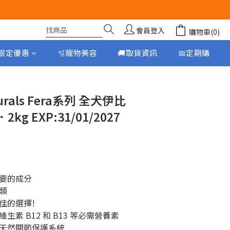
會員登入
購物車(0)
月限定優惠
🫧寵物美容
🚚取貨資訊
📅定期購
立即購買
turals Fera系列 全犬伊比
g EXP:31/01/2027
要的成分
類
佳的選擇!
素 B12 和 B13 等必需營養素
天然關節保護系統