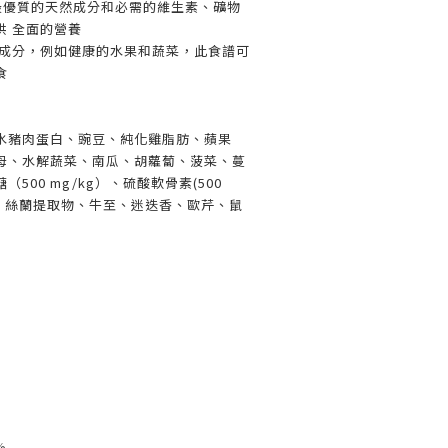
als 由最優質的天然成分和必需的維生素、礦物
供 全面的營養
 成分，例如健康的水果和蔬菜，此食譜可
飲食
水豬肉蛋白、豌豆、純化雞脂肪、蘋果
母、水解蔬菜、南瓜、胡蘿蔔、菠菜、蔓
500 mg/kg）、硫酸軟骨素(500
OS、絲蘭提取物、牛至、迷迭香、歐芹、鼠
%