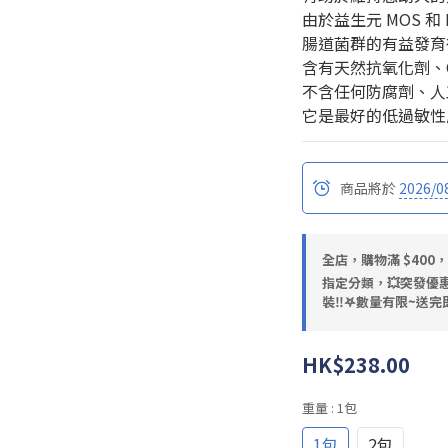
由於益生元 MOS 和 
腸道菌群的有益發育
含有天然抗氧化劑、Ome
不含任何防腐劑、人
它是最好的低過敏性
商品將於
2026/0
全店，購物滿 $400
指定分類，💥突發優惠
裝‼️𖤐數量有限~送完即
HK$238.00
重量
: 1包
1包
2包