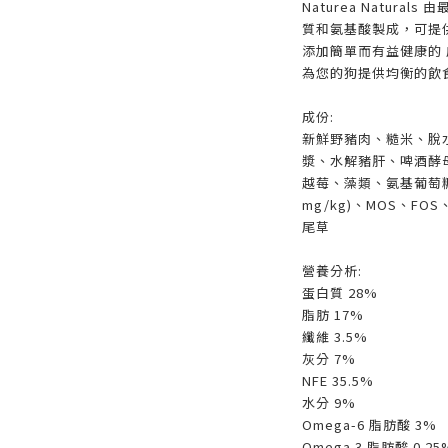
Naturea Natur
質和氨基酸製成，可提
添加簡單而有益健康的
為您的狗提供均衡的
成份:
新鮮野豬肉、糙米、脫
漿、水解豬肝、啤酒酵
越莓、藻類、氨基葡萄糖（
mg/kg)、MOS、F
尾草
營養分析:
蛋白質 28%
脂肪 17%
纖維 3.5%
灰分 7%
NFE 35.5%
水分 9%
Omega-6 脂肪酸 3%
Omega 3 脂肪酸 0.25