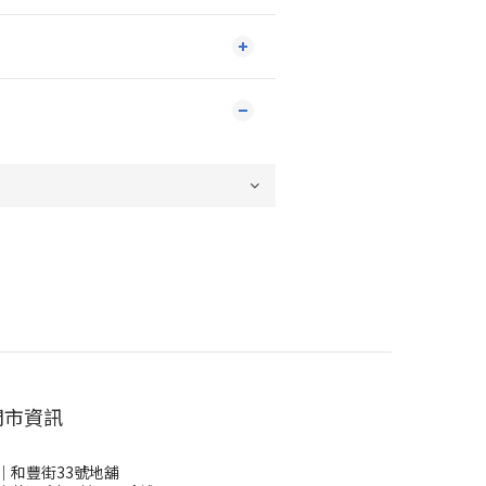
門市資訊
｜和豐街33號地舖