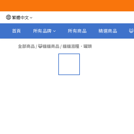
繁體中文
首頁
所有品牌
所有商品
精選商品

全部商品
/
😺貓貓商品
/
貓貓濕糧．罐頭