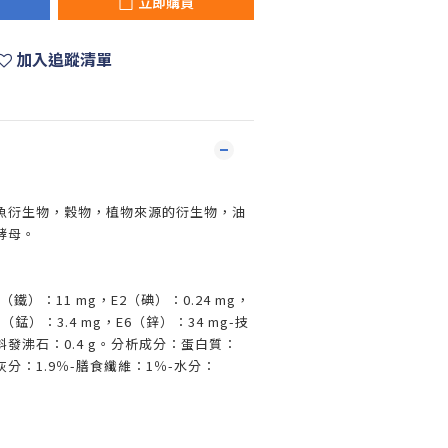
立即購買
加入追蹤清單
魚衍生物，穀物，植物來源的衍生物，油
酵母。
1（鐵）：11 mg，E2（碘）：0.24 mg，
5（錳）：3.4 mg，E6（鋅）：34 mg-技
發沸石：0.4 g。分析成分：蛋白質：
灰分：1.9％-膳食纖維：1％-水分：