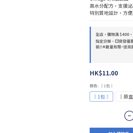
高水分配方，支援泌
特別質地設計，方便
全店，購物滿 $400
指定分類，💥突發優惠
裝‼️𖤐數量有限~送完即
HK$11.00
顏色
: ‖1包‖
‖1包‖
‖原盒