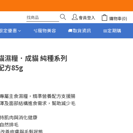
會員登入
購物車(0)
月限定優惠
🫧寵物美容
🚚取貨資訊
📅定期購
立即購買
in 貓濕糧．成貓 純種系列
方85g
專屬主食濕糧，精準營養配方支援腸
澤及面部結構進食需求，幫助減少毛
持肌肉與消化健康
自然排毛
酸，改善皮膚與毛髮狀態