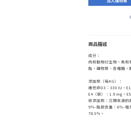
加入購物車
商品描述
成分：
肉和動物衍生物，魚和
脂，礦物質，各種糖，
添加劑（每KG）：
維他命D3：330 IU，E
E4（銅）：1.9 mg，E
術添加劑：沉積來源的斜
9％-脂肪含量：6％-粗
78.5％。