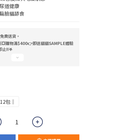
尿道健康
扁臉貓舔食
，免費送貨。
💥購物滿$400👉即送貓貓SAMPLE體驗
止!!𖤐
12包‖