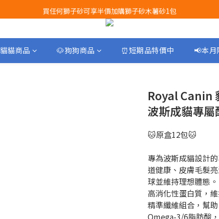
買任何獅子砂可享半價加購獅子砂木薯砂1包
Airbuggy 全線現貨8折！立即點擊火速搶購
Airbuggy 全線現貨8折！立即點擊火速搶購
貓貓商品
🐶狗狗商品
⏰短期品特價中
📢本
Royal Can
波斯成貓專屬配
🐱原盒12包🐱
專為波斯成貓設計的
道健康、皮膚毛髮亮
球並維持理想體態。
高消化性蛋白質，維
精準纖維組合，幫助
Omega-3/6脂肪