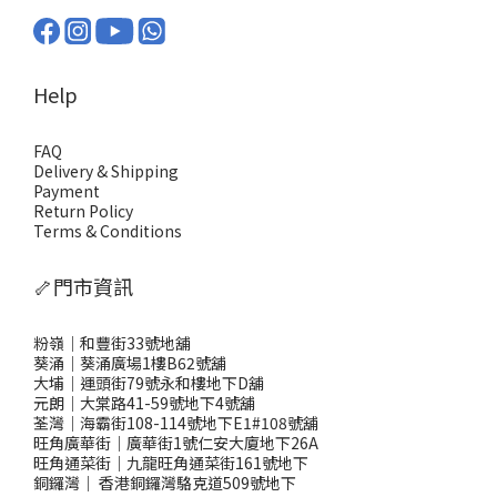
Help
FAQ
Delivery & Shipping
Payment
Return Policy
Terms & Conditions
🦴門市資訊
粉嶺｜和豐街33號地舖
葵涌｜葵涌廣場1樓B62號舖
大埔｜運頭街79號永和樓地下D舖
元朗｜大棠路41-59號地下4號舖
荃灣｜海霸街108-114號地下E1#108號舖
旺角廣華街｜廣華街1號仁安大廈地下26A
旺角通菜街｜九龍旺角通菜街161號地下
銅鑼灣
｜
香港銅鑼灣駱克道509號地下