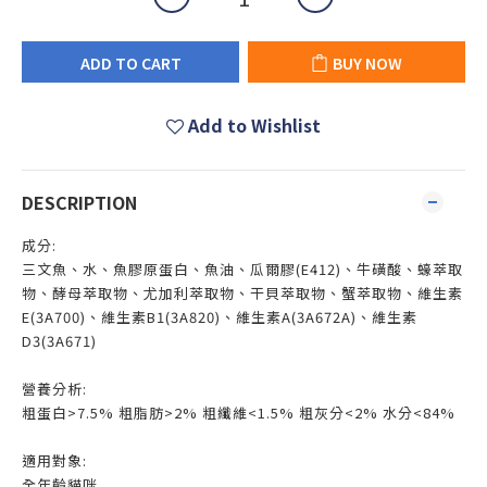
ADD TO CART
BUY NOW
Add to Wishlist
DESCRIPTION
成分:
三文魚、水、魚膠原蛋白、魚油、瓜爾膠(E412)、牛磺酸、蠔萃取
物、酵母萃取物、尤加利萃取物、干貝萃取物、蟹萃取物、維生素
E(3A700)、維生素B1(3A820)、維生素A(3A672A)、維生素
D3(3A671)
營養分析:
粗蛋白>7.5% 粗脂肪>2% 粗纖維<1.5% 粗灰分<2% 水分<84%
適用對象:
全年齡貓咪