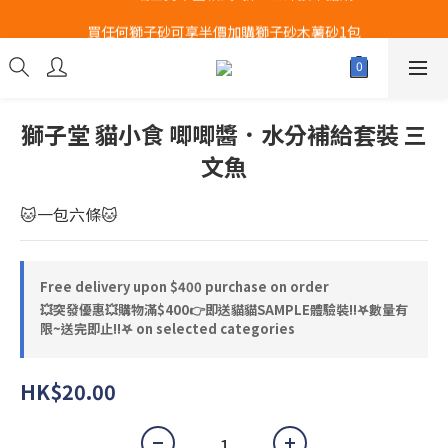
Airbuggy 全線現貨8折！立即點擊火速搶購
買任何獅子砂可享半價加購獅子砂木薯砂1包
Airbuggy 全線現貨8折！立即點擊火速搶購
獅子堂 貓小食 唧唧醬．水分補給套裝 三
文魚
🐱一包六條🐱
Free delivery upon $400 purchase on order
💥突發優惠💥購物滿$400👉即送貓貓SAMPLE體驗裝‼️𖤐數量有
限~送完即止!!𖤐 on selected categories
HK$20.00