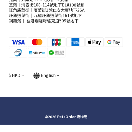
荃灣｜海霸街108-114號地下E1#108號舖
旺角廣華街｜廣華街1號仁安大廈地下26A
旺角通菜街｜九龍旺角通菜街161號地下
銅鑼灣
｜
香港銅鑼灣駱克道509號地下
$
HKD
English
©2026 PetsOrder 寵物網
BUY NOW