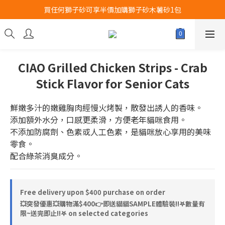
買任何獅子砂可享半價加購獅子砂木薯砂1包
Airbuggy 全線現貨8折！立即點擊火速搶購
Airbuggy 全線現貨8折！立即點擊火速搶購
CIAO Grilled Chicken Strips - Crab
Stick Flavor for Senior Cats
鮮嫩多汁的嫩雞胸肉經慢火烤製，散發出誘人的香味。
添加額外水分，口感更柔滑，方便老年貓咪食用。
不添加防腐劑、色素或人工色素，是貓咪放心享用的美味
零食。
配合綠茶消臭成分。
Free delivery upon $400 purchase on order
💥突發優惠💥購物滿$400👉即送貓貓SAMPLE體驗裝‼️𖤐數量有
限~送完即止!!𖤐 on selected categories