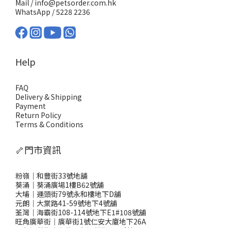
Mail / info@petsorder.com.hk
WhatsApp /
5228 2236
Help
FAQ
Delivery & Shipping
Payment
Return Policy
Terms & Conditions
🦴門市資訊
粉嶺｜和豐街33號地舖
葵涌｜葵涌廣場1樓B62號舖
大埔｜運頭街79號永和樓地下D舖
元朗｜大棠路41-59號地下4號舖
荃灣｜海霸街108-114號地下E1#108號舖
旺角廣華街｜廣華街1號仁安大廈地下26A