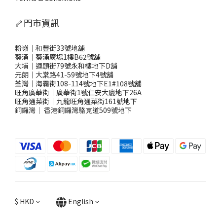
🦴門市資訊
粉嶺｜和豐街33號地舖
葵涌｜葵涌廣場1樓B62號舖
大埔｜運頭街79號永和樓地下D舖
元朗｜大棠路41-59號地下4號舖
荃灣｜海霸街108-114號地下E1#108號舖
旺角廣華街｜廣華街1號仁安大廈地下26A
旺角通菜街｜九龍旺角通菜街161號地下
銅鑼灣
｜
香港銅鑼灣駱克道509號地下
$
HKD
English