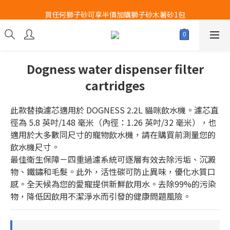
買任何獅子砂可享半價加購獅子砂木薯砂1包
Airbuggy 全線現貨8折！立即點擊火速搶購
Airbuggy 全線現貨8折！立即點擊火速搶購
Dogness water dispenser filter
cartridges
此款替換濾芯適用於 DOGNESS 2.2L 貓咪飲水機。濾芯直
徑為 5.8 英吋/148 毫米（內徑：1.26 英吋/32 毫米），也
適用於大多數同尺寸的寵物飲水機，請在購買前測量您的
飲水機尺寸。
最佳衛生保障－四重過濾系統可逐層有效去除污垢、沉澱
物、鐵鏽和毛髮。此外，活性碳可防止異味，優化水質口
感。全天候為您的愛寵提供新鮮飲用水。去除99%的污染
物，降低因飲用不潔淨水而引發的健康問題風險。