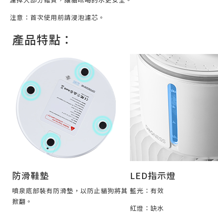
注意：首次使用前請浸泡濾芯。
產品特點：
防滑鞋墊
LED指示燈
噴泉底部裝有防滑墊，以防止貓狗將其
藍光：有效
掀翻。
紅燈：缺水