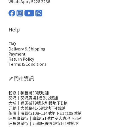
WhatsApp /
5228 2236
Help
FAQ
Delivery & Shipping
Payment
Return Policy
Terms & Conditions
🦴門市資訊
粉嶺｜和豐街33號地舖
葵涌｜葵涌廣場1樓B62號舖
大埔｜運頭街79號永和樓地下D舖
元朗｜大棠路41-59號地下4號舖
荃灣｜海霸街108-114號地下E1#108號舖
旺角廣華街｜廣華街1號仁安大廈地下26A
旺角通菜街｜九龍旺角通菜街161號地下