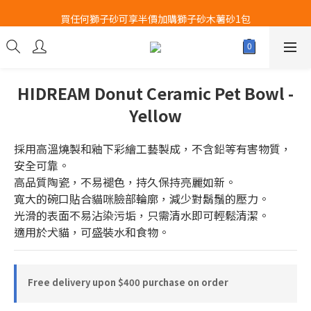
Airbuggy 全線現貨8折！立即點擊火速搶購
買任何獅子砂可享半價加購獅子砂木薯砂1包
Airbuggy 全線現貨8折！立即點擊火速搶購
HIDREAM Donut Ceramic Pet Bowl -
Yellow
採用高溫燒製和釉下彩繪工藝製成，不含鉛等有害物質，
安全可靠。
高品質陶瓷，不易褪色，持久保持亮麗如新。
寬大的碗口貼合貓咪臉部輪廓，減少對鬍鬚的壓力。
光滑的表面不易沾染污垢，只需清水即可輕鬆清潔。
適用於犬貓，可盛裝水和食物。
Free delivery upon $400 purchase on order