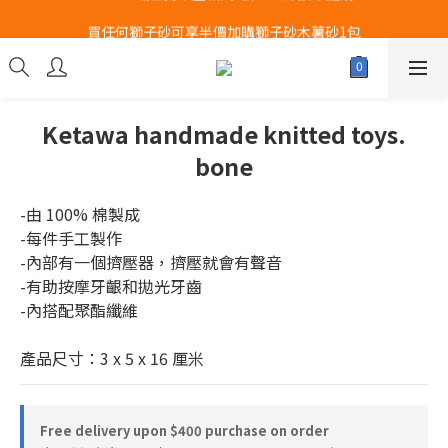
Airbuggy 全線現貨8折！立即點擊火速搶購
買任何獅子砂可享半價加購獅子砂木薯砂1包
Airbuggy 全線現貨8折！立即點擊火速搶購
Ketawa handmade knitted toys.
bone
-由 100% 棉製成
-每件手工製作
-內部有一個擠壓器，擠壓就會有聲音
-有助按摩牙齦和拋光牙齒
-內搭配聚酯纖維
產品尺寸：3 x 5 x 16 厘米
Free delivery upon $400 purchase on order