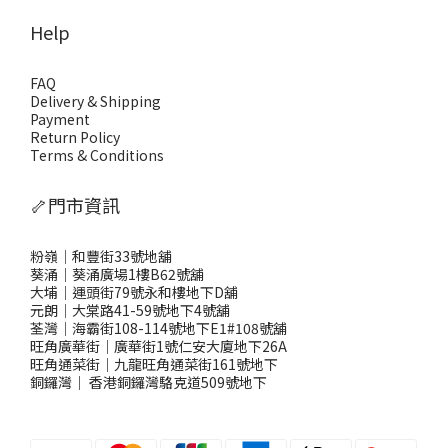
Help
FAQ
Delivery & Shipping
Payment
Return Policy
Terms & Conditions
🦴門市資訊
粉嶺｜和豐街33號地舖
葵涌｜葵涌廣場1樓B62號舖
大埔｜運頭街79號永和樓地下D舖
元朗｜大棠路41-59號地下4號舖
荃灣｜海霸街108-114號地下E1#108號舖
旺角廣華街｜廣華街1號仁安大廈地下26A
旺角通菜街｜九龍旺角通菜街161號地下
銅鑼灣
｜
香港銅鑼灣駱克道509號地下