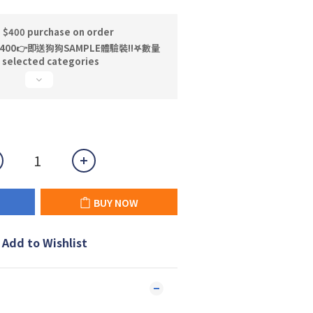
n $400 purchase on order
400👉即送狗狗SAMPLE體驗裝‼️𖤐數量
elected categories
BUY NOW
Add to Wishlist