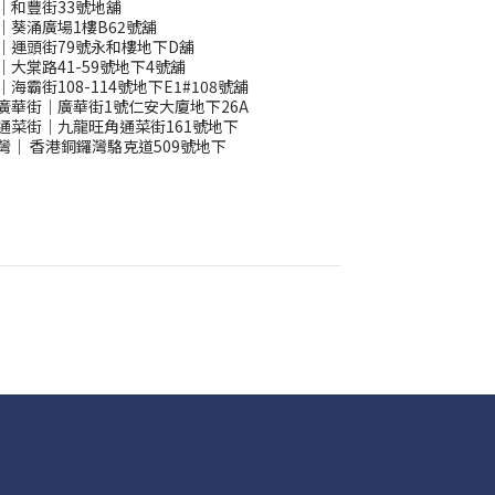
｜和豐街33號地舖
｜葵涌廣場1樓B62號舖
｜運頭街79號永和樓地下D舖
｜大棠路41-59號地下4號舖
｜海霸街108-114號地下E1#108號舖
廣華街｜廣華街1號仁安大廈地下26A
通菜街｜九龍旺角通菜街161號地下
灣
｜
香港銅鑼灣駱克道509號地下