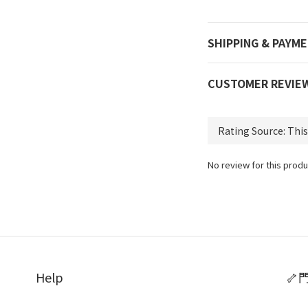
SHIPPING & PAYM
CUSTOMER REVIE
No review for this produ
Help
🦴