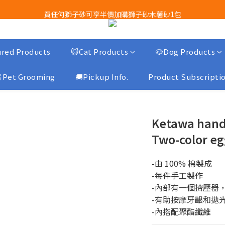
買任何獅子砂可享半價加購獅子砂木薯砂1包
Airbuggy 全線現貨8折！立即點擊火速搶購
Airbuggy 全線現貨8折！立即點擊火速搶購
red Products
😺Cat Products
🐶Dog Products
Pet Grooming
🚚Pickup Info.
Product Subscripti
Ketawa hand
Two-color eg
-由 100% 棉製成
-每件手工製作
-內部有一個擠壓器
-有助按摩牙齦和拋
-內搭配聚酯纖維