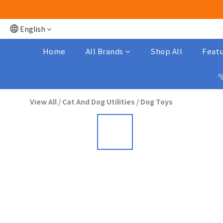
English
Home
All Brands
Shop All
Featu

View All
/
Cat And Dog Utilities
/
Dog Toys