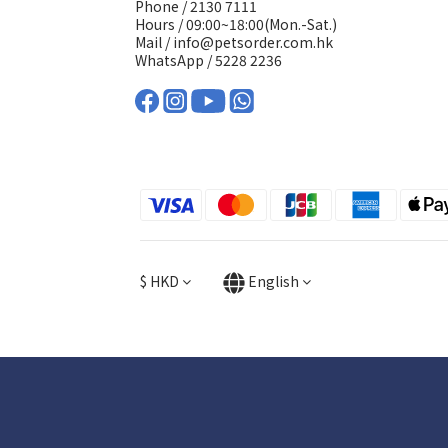
Phone / 2130 7111
Hours / 09:00~18:00(Mon.-Sat.)
Mail / info@petsorder.com.hk
WhatsApp /
5228 2236
$
HKD
English