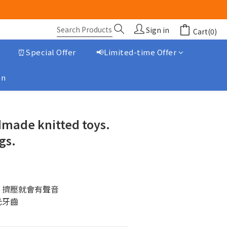
Sign in
Cart(0)
⏰Special Offer
📢Limited-time Offer
on
BUY NOW
made knitted toys.
gs.
，擠壓就會有聲音
光牙齒