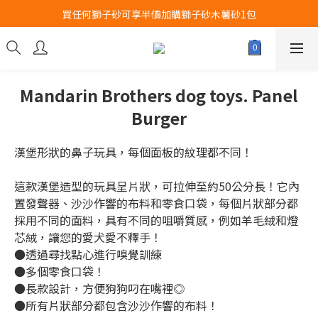
買任何獅子砂可享半價加購獅子砂木薯砂1包
Airbuggy 全線現貨8折！立即點擊火速搶購
Airbuggy 全線現貨8折！立即點擊火速搶購
Mandarin Brothers dog toys. Panel
Burger
漢堡形狀的鼻子玩具，每個面板的紋理都不同！
這款漢堡造型的玩具呈片狀，可拉伸至約50公分長！它內
置發聲器、沙沙作響的布料和零食口袋，每個片狀部分都
採用不同的面料，具有不同的咀嚼質感，例如羊毛絨和燈
芯絨，讓您的愛犬愛不釋手！
●透過尋找點心進行嗅覺訓練
●多個零食口袋！
●長款設計，方便狗狗叼在嘴裡◎
●所有片狀部分都包含沙沙作響的布料！