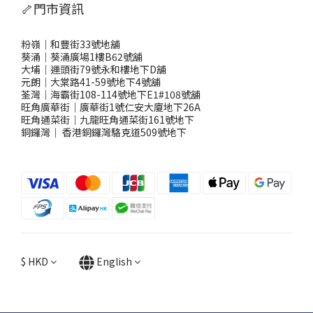
🦴門市資訊
粉嶺｜和豐街33號地舖
葵涌｜葵涌廣場1樓B62號舖
大埔｜運頭街79號永和樓地下D舖
元朗｜大棠路41-59號地下4號舖
荃灣｜海霸街108-114號地下E1#108號舖
旺角廣華街｜廣華街1號仁安大廈地下26A
旺角通菜街｜九龍旺角通菜街161號地下
銅鑼灣
｜
香港銅鑼灣駱克道509號地下
$
HKD
English