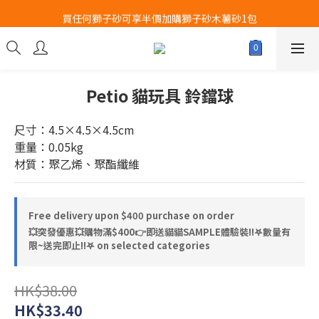
Airbuggy 全線現貨8折！立即點擊火速搶購
買任何獅子砂可享半價加購獅子砂木薯砂1包
Airbuggy 全線現貨8折！立即點擊火速搶購
Petio 貓玩具 鈴鐺球
尺寸：4.5×4.5×4.5cm
重量：0.05kg
材質：聚乙烯、聚酯纖維
Free delivery upon $400 purchase on order
💥突發優惠💥購物滿$400👉即送貓貓SAMPLE體驗裝‼️𖤐數量有
限~送完即止!!𖤐 on selected categories
HK$38.00
HK$33.40