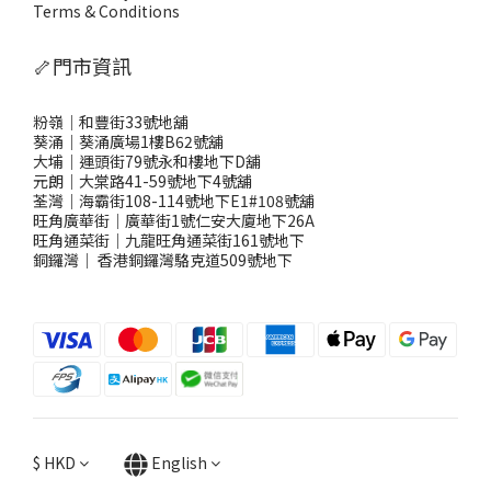
Terms & Conditions
🦴門市資訊
粉嶺｜和豐街33號地舖
葵涌｜葵涌廣場1樓B62號舖
大埔｜運頭街79號永和樓地下D舖
元朗｜大棠路41-59號地下4號舖
荃灣｜海霸街108-114號地下E1#108號舖
旺角廣華街｜廣華街1號仁安大廈地下26A
旺角通菜街｜九龍旺角通菜街161號地下
銅鑼灣
｜
香港銅鑼灣駱克道509號地下
$
HKD
English