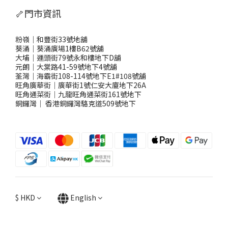
🦴門市資訊
粉嶺｜和豐街33號地舖
葵涌｜葵涌廣場1樓B62號舖
大埔｜運頭街79號永和樓地下D舖
元朗｜大棠路41-59號地下4號舖
荃灣｜海霸街108-114號地下E1#108號舖
旺角廣華街｜廣華街1號仁安大廈地下26A
旺角通菜街｜九龍旺角通菜街161號地下
銅鑼灣
｜
香港銅鑼灣駱克道509號地下
$
HKD
English