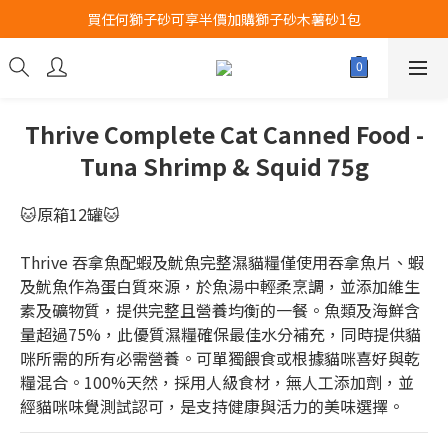
買任何獅子砂可享半價加購獅子砂木薯砂1包
Airbuggy 全線現貨8折！立即點擊火速搶購
Airbuggy 全線現貨8折！立即點擊火速搶購
Thrive Complete Cat Canned Food -
Tuna Shrimp & Squid 75g
🐱原箱12罐🐱
Thrive 吞拿魚配蝦及魷魚完整濕貓糧僅使用吞拿魚片、蝦
及魷魚作為蛋白質來源，於魚湯中輕柔烹調，並添加維生
素及礦物質，提供完整且營養均衡的一餐。魚類及海鮮含
量超過75%，此優質濕糧確保最佳水分補充，同時提供貓
咪所需的所有必需營養。可單獨餵食或根據貓咪喜好與乾
糧混合。100%天然，採用人級食材，無人工添加劑，並
經貓咪味覺測試認可，是支持健康與活力的美味選擇。