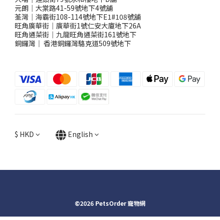
元朗｜大棠路41-59號地下4號舖
荃灣｜海霸街108-114號地下E1#108號舖
旺角廣華街｜廣華街1號仁安大廈地下26A
旺角通菜街｜九龍旺角通菜街161號地下
銅鑼灣
｜
香港銅鑼灣駱克道509號地下
$
HKD
English
©2026 PetsOrder 寵物網