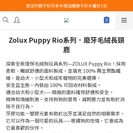
買任何獅子砂可享半價加購獅子砂木薯砂1包
Airbuggy 全線現貨8折！立即點擊火速搶購
Airbuggy 全線現貨8折！立即點擊火速搶購
Zolux Puppy Rio系列．磨牙毛絨長頸
鹿
探索全新環保毛絨狗玩具系列—ZOLUX Puppy Rio！採用
柔軟、觸感舒適的面料製成，並填充 100% 再生聚酯纖
維，是幼犬、小型犬和成年寵物的完美選擇。
安全且生態－內裝由 100% 可回收材料製成。
適合幼犬和小型犬——精緻的面料確保舒適和​​安全。
精神和情緒刺激－支持狗狗的發育，減輕壓力並有助於消
除不良行為。
牙膠功能－塑膠元素有助於出牙並滿足自然的咀嚼需求。
它可以作為一個可愛的玩具——根據狗的性情，它會成為
它最喜歡的伙伴。