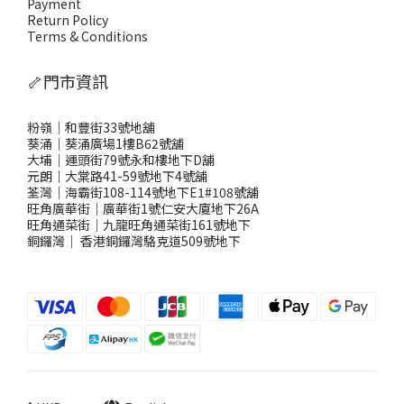
Payment
Return Policy
Terms & Conditions
🦴門市資訊
粉嶺｜和豐街33號地舖
葵涌｜葵涌廣場1樓B62號舖
大埔｜運頭街79號永和樓地下D舖
元朗｜大棠路41-59號地下4號舖
荃灣｜海霸街108-114號地下E1#108號舖
旺角廣華街｜廣華街1號仁安大廈地下26A
旺角通菜街｜九龍旺角通菜街161號地下
銅鑼灣
｜
香港銅鑼灣駱克道509號地下