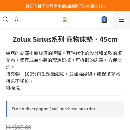
買任何獅子砂可享半價加購獅子砂木薯砂1包
Airbuggy 全線現貨8折！立即點擊火速搶購
Airbuggy 全線現貨8折！立即點擊火速搶購
Zolux Sirius系列 寵物床墊．45cm
給您的愛寵極致舒適的體驗。其現代化的設計和柔軟的填
充物，使其成為小憩的理想選擇。可拆卸的床罩，方便清
洗。
填充物：100%再生聚酯纖維，並加強縫線，確保填充物
持久不移位。
可機洗
Free delivery upon $400 purchase on order
HK$98.00