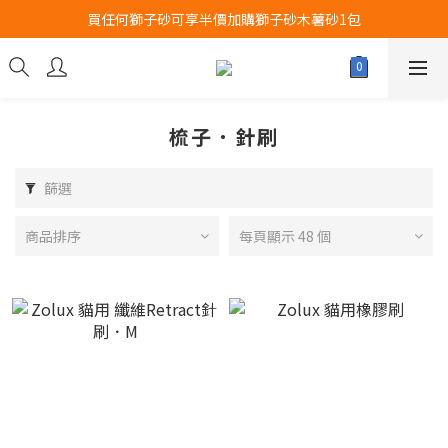
買任何獅子砂可享半價加購獅子砂木薯砂1包
Airbuggy 全線現貨8折！立即點擊火速搶購
Airbuggy 全線現貨8折！立即點擊火速搶購
梳子．針刷
篩選
商品排序
每頁顯示 48 個