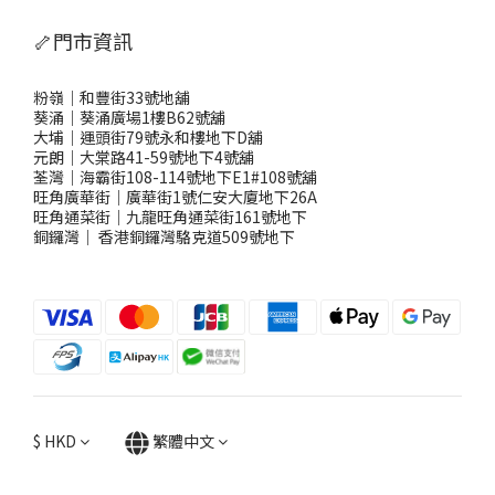
🦴門市資訊
粉嶺｜和豐街33號地舖
葵涌｜葵涌廣場1樓B62號舖
大埔｜運頭街79號永和樓地下D舖
元朗｜大棠路41-59號地下4號舖
荃灣｜海霸街108-114號地下E1#108號舖
旺角廣華街｜廣華街1號仁安大廈地下26A
旺角通菜街｜九龍旺角通菜街161號地下
銅鑼灣
｜
香港銅鑼灣駱克道509號地下
$
HKD
繁體中文