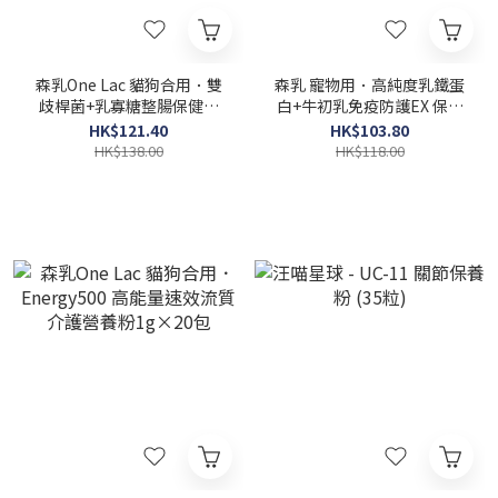
森乳One Lac 貓狗合用．雙
森乳 寵物用．高純度乳鐵蛋
歧桿菌+乳寡糖整腸保健粉
白+牛初乳免疫防護EX 保健
1g × 20包
粉500mg x 15粒
HK$121.40
HK$103.80
HK$138.00
HK$118.00