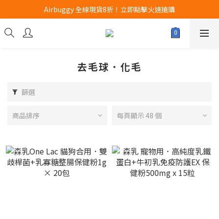
Airbuggy 全線現貨8折！立即點擊火速搶購
Airbuggy 全線現貨8折！立即點擊火速搶購
CURLI瑞士狗帶全款式3折！立即按下搶購
買任何獅子砂可享半價加購獅子砂木薯砂1包
去毛球．化毛
Airbuggy 全線現貨8折！立即點擊火速搶購
篩選
商品排序
每頁顯示 48 個