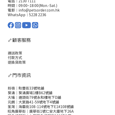
電話︱2130 7111
時間︱09:00~18:00(Mon.-Sat.)
電郵︱info@petsorder.com.hk
WhatsApp︱
5228 2236
🦴顧客服務
運送政策
付款方式
退換貨政策
🦴門市資訊
粉嶺｜和豐街33號地舖
葵涌｜葵涌廣場1樓B62號舖
大埔｜運頭街79號永和樓地下D舖
元朗｜大棠路41-59號地下4號舖
荃灣｜海霸街108-114號地下E1#108號舖
旺角廣華街｜廣華街1號仁安大廈地下26A