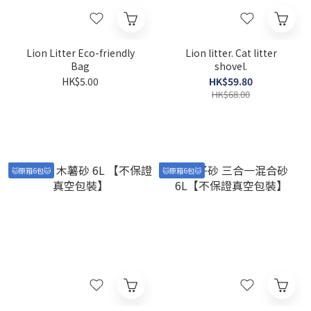
Lion Litter Eco-friendly
Lion litter. Cat litter
Bag
shovel.
HK$5.00
HK$59.80
HK$68.00
🐱原箱6包🐱
🐱原箱6包🐱