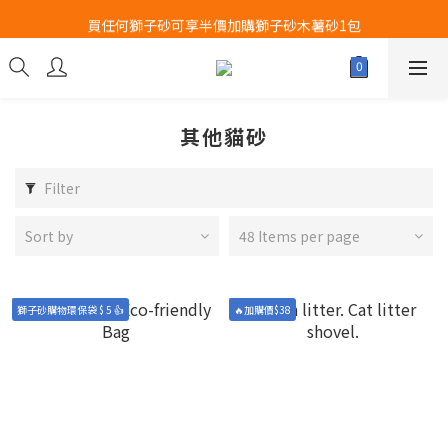
買任何獅子砂可享半價加購獅子砂木薯砂1包
Airbuggy 全線現貨8折！立即點擊火速搶購
Airbuggy 全線現貨8折！立即點擊火速搶購
其他貓砂
Filter
Sort by
48 Items per page
獅子砂購物環保袋 $ 5 👍
🔥加購價$38