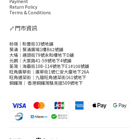
Payment
Return Policy
Terms & Conditions
🦴門市資訊
粉嶺｜和豐街33號地舖
葵涌｜葵涌廣場1樓B62號舖
大埔｜運頭街79號永和樓地下D舖
元朗｜大棠路41-59號地下4號舖
荃灣｜海霸街108-114號地下E1#108號舖
旺角廣華街｜廣華街1號仁安大廈地下26A
旺角通菜街｜九龍旺角通菜街161號地下
銅鑼灣
｜
香港銅鑼灣駱克道509號地下