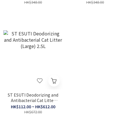
HK$348.00
HK$348.00
ST ESUTI Deodorizing and
Antibacterial Cat Litter
(Large) 2.5L
HK$112.00 ~ HK$612.00
HK$672.00