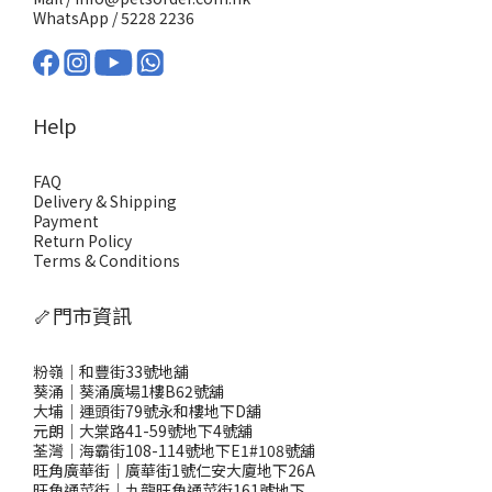
WhatsApp /
5228 2236
Help
FAQ
Delivery & Shipping
Payment
Return Policy
Terms & Conditions
🦴門市資訊
粉嶺｜和豐街33號地舖
葵涌｜葵涌廣場1樓B62號舖
大埔｜運頭街79號永和樓地下D舖
元朗｜大棠路41-59號地下4號舖
荃灣｜海霸街108-114號地下E1#108號舖
旺角廣華街｜廣華街1號仁安大廈地下26A
旺角通菜街｜九龍旺角通菜街161號地下