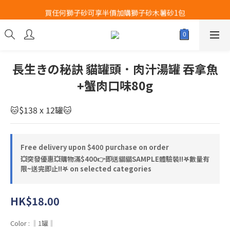
Airbuggy 全線現貨8折！立即點擊火速搶購
買任何獅子砂可享半價加購獅子砂木薯砂1包
Airbuggy 全線現貨8折！立即點擊火速搶購
長生きの秘訣 貓罐頭．肉汁湯罐 吞拿魚
+蟹肉口味80g
🐱$138 x 12罐🐱
Free delivery upon $400 purchase on order
💥突發優惠💥購物滿$400👉即送貓貓SAMPLE體驗裝‼️𖤐數量有
限~送完即止!!𖤐 on selected categories
HK$18.00
Color
: ‖1罐‖