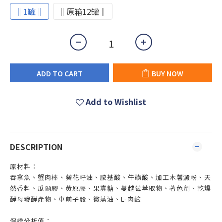
‖1罐‖
‖原箱12罐‖
ADD TO CART
BUY NOW
Add to Wishlist
DESCRIPTION
原材料：
吞拿魚、蟹肉棒、葵花籽油、胺基酸、牛磺酸、加工木薯澱粉、天
然香料、瓜爾膠、黃原膠、果寡糖、蔓越莓萃取物、著色劑、乾燥
酵母發酵產物、車前子殼、微藻油、L-肉鹼
保證分析值：