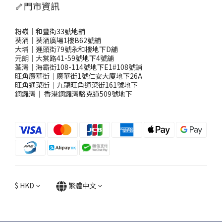
🦴門市資訊
粉嶺｜和豐街33號地舖
葵涌｜葵涌廣場1樓B62號舖
大埔｜運頭街79號永和樓地下D舖
元朗｜大棠路41-59號地下4號舖
荃灣｜海霸街108-114號地下E1#108號舖
旺角廣華街｜廣華街1號仁安大廈地下26A
旺角通菜街｜九龍旺角通菜街161號地下
銅鑼灣
｜
香港銅鑼灣駱克道509號地下
$
HKD
繁體中文