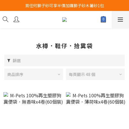
買任何獅子砂可享半價加購獅子砂木薯砂1包
Airbuggy 全線現貨8折！立即點擊火速搶購
Airbuggy 全線現貨8折！立即點擊火速搶購
水樽．鞋仔．拾糞袋
篩選
商品排序
每頁顯示 48 個