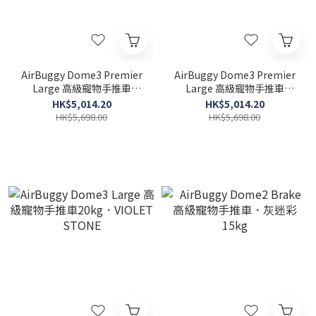
AirBuggy Dome3 Premier
AirBuggy Dome3 Premier
Large 高級寵物手推車
Large 高級寵物手推車
20kg．Moss Green
20kg．Seed Beige
HK$5,014.20
HK$5,014.20
HK$5,698.00
HK$5,698.00