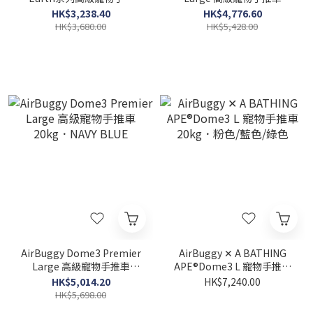
車．棕色15kg
12kg．NAVY BLUE
HK$3,238.40
HK$4,776.60
HK$3,680.00
HK$5,428.00
AirBuggy Dome3 Premier
AirBuggy ✕ A BATHING
Large 高級寵物手推車
APE®Dome3 L 寵物手推車
20kg．NAVY BLUE
20kg．粉色/藍色/綠色
HK$5,014.20
HK$7,240.00
HK$5,698.00