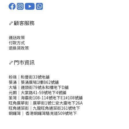
🦴顧客服務
運送政策
付款方式
退換貨政策
🦴門市資訊
粉嶺｜和豐街33號地舖
葵涌｜葵涌廣場1樓B62號舖
大埔｜運頭街79號永和樓地下D舖
元朗｜大棠路41-59號地下4號舖
荃灣｜海霸街108-114號地下E1#108號舖
旺角廣華街｜廣華街1號仁安大廈地下26A
旺角通菜街｜九龍旺角通菜街161號地下
銅鑼灣
｜
香港銅鑼灣駱克道509號地下