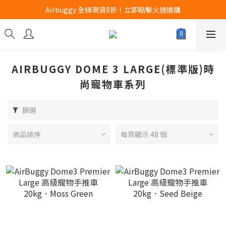
Airbuggy 全線現貨8折！立即點擊火速搶購
Airbuggy 全線現貨8折！立即點擊火速搶購
CURLI瑞士狗帶全款式3折！立即按下搶購
買任何獅子砂可享半價加購獅子砂木薯砂1包
AIRBUGGY DOME 3 LARGE(標準版)時
Airbuggy 全線現貨8折！立即點擊火速搶購
尚寵物車系列
篩選
商品排序
每頁顯示 48 個