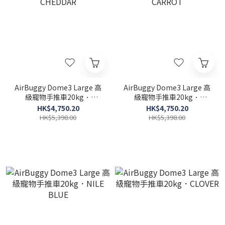
AirBuggy Dome3 Large 高
AirBuggy Dome3 Large 高
級寵物手推車20kg．
級寵物手推車20kg．
CHEDDAR
CARROT
HK$4,750.20
HK$4,750.20
HK$5,398.00
HK$5,398.00