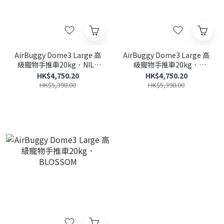
AirBuggy Dome3 Large 高
AirBuggy Dome3 Large 高
級寵物手推車20kg．NILE
級寵物手推車20kg．
BLUE
CLOVER
HK$4,750.20
HK$4,750.20
HK$5,398.00
HK$5,398.00